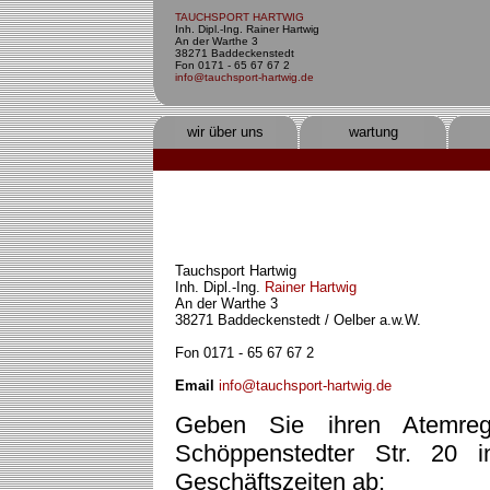
TAUCHSPORT HARTWIG
Inh. Dipl.-Ing. Rainer Hartwig
An der Warthe 3
38271 Baddeckenstedt
Fon 0171 - 65 67 67 2
info@tauchsport-hartwig.de
wir über uns
wartung
Tauchsport Hartwig
Inh. Dipl.-Ing.
Rainer Hartwig
An der Warthe 3
38271 Baddeckenstedt / Oelber a.w.W.
Fon 0171 - 65 67 67 2
Email
info@tauchsport-hartwig.de
Geben Sie ihren Atemreg
Schöppenstedter Str. 20 
Geschäftszeiten ab: