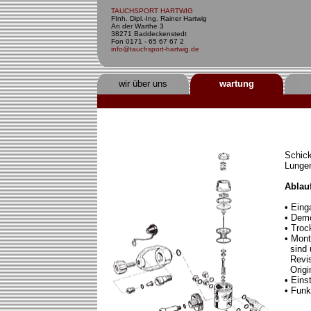
TAUCHSPORT HARTWIG
FInh. Dipl.-Ing. Rainer Hartwig
An der Warthe 3
38271 Baddeckenstedt
Fon 0171 - 65 67 67 2
info@tauchsport-hartwig.de
wir über uns
wartung
Schick
Lunge
Ablau
• Eing
• Demo
• Tro
• Mont
sind u
Revisi
Origin
• Eins
• Funk